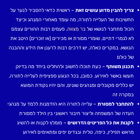
צריך להבין מדוע עושים זאת
– ראשית כדאי להסביר לנער על
החשיבות של העלייה לתורה, מה עומד מאחורי המנהג וכיצד
הכול מתחבר לנושא של
בר מצווה
. פעמים רבות ההורים עצמם
לא לגמרי דתיים, שומרי מסורת או מכירים (או זוכרים) היטב את
הנושא. במקרים כאלה, יש דרכים רבות לרענן את הידע וההבנה
של כולם
תכנון משותף
– כעת תוכלו לחשוב ולהחליט ביחד מה בדיוק
תעשו באשר לאירוע. כמובן, בכל הנוגע ספציפית לעלייה לתורה,
יש כללים מקובלים ומנהגים שונים, והם יהיו נקודת המוצא
במקרה זה
להתחבר למסורת
– עלייה לתורה היא הזדמנות ללמד על מנהגי
העדה של המשפחה וליצור חיבור ראשוני בין הילד למסורת
לקנות את כל הפריטים הדרושים
– מומלץ לקנות או להשיג
מראש תפילין, כיפה, טלית ובגדים יפים ומתאימים לאירוע