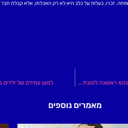
משפחה. זכרו, בעלות על כלב היא לא רק האכלתו, אלא קבלת חב
עידו עוז למען משפחות צעירות: הורים – כך תיקחו משכנתא ראשונה לטובת בית משלכם!
למען עתידם של ילדים ב
מאמרים נוספים