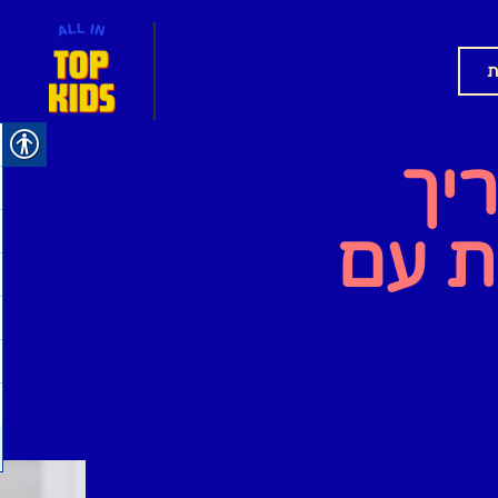
ת
יך
ת עם