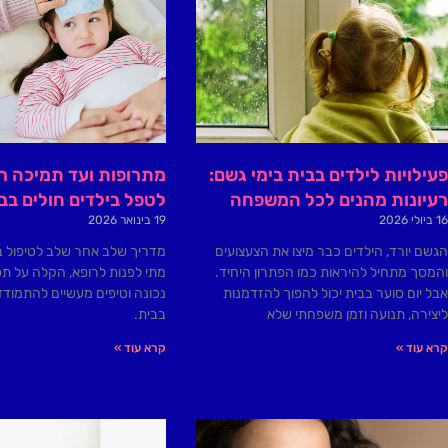
פעילויות לילדים בבית בימי גשם:
מתרופות ועד תמיכה רג
רעיונות מהנים לכל המשפחה
לטפל בילדים חולים בב
16 ביולי 2026
19 בינואר 2026
הגשם יורד, הילדים כבר מיצו את הצעצועים
מדריך שלב אחר שלב לטיפול בי
והמסך מתחיל להיראות כמו הפתרון היחיד.
מתי לפנות לרופא, הקלה על תס
אבל יום סוער בבית יכול להפוך להזדמנות
נכונה וטיפים מעשיים להתמוד
ליצירה, תנועה וזמן משפחתי שלא
בבית.
קרא עוד »
קרא עוד »