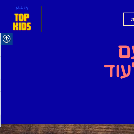
ת
ם
עוד