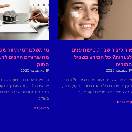
איך ליצור שגרת טיפוח פנים
מי משלם דמי תיווך שכ
לנערות? כל המידע בשביל
מה שהורים חייבים לדע
ההורים
החוק
19 בנובמבר 2025
19 באוקטובר 2025
איך ליצור שגרת טיפוח פנים לנערות? מדריך
מי חייב לשלם דמי תיווך בשכיר
מקיף לטיפוח בגיל ההתבגרות – ניקוי, לחות,
או השוכר? כל מה שצריך לדעת
הגנה ומוצרים מומלצים לעור צעיר.
החריגים והזכויות שלכם בישרא
מעודכן.
קרא עוד »
קרא עוד »