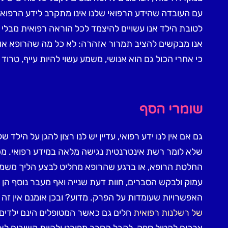
עם העובדה שהידע הרפואי שלנו אינו מתקרב לידע הרפואי ש
לטובת הילד אנו עשויים להיצמד לכל הוראה רפואית מבלי 
אנו מבקשים להציב תמרור אזהרה: לא כל מה שהרופא אומ
כי אחרי הכול גם הוא אנושי, משמע עשוי להיות עייף, טרוד
שומרי הסף
גם אם אין לנו ידע רפואי, עדיין יש לנו רצון להגן על הילד שלנו
שלא לומר רשת אינטרנטית נגישה מלאה במידע רפואי. מ
החלטת הרופא, או ברגע שהרופא מחליט לבצע הליך משמעות
עמוק ולבקש הסברים, חוות דעת שנייה ואף מעבר נוסף הן 
האפשרויות שעומדות על הפרק. מדוע? ובכן אומנם אין זה 
של רשלנות רפואית
חלים גם כאשר המטופלים הינם ילדים, 
צרכים להטיל ספק, לקבל הסבר מפורט ולהיות קשובים לצו