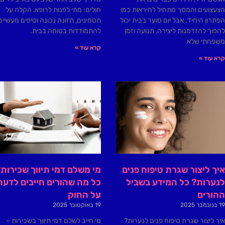
הצעצועים והמסך מתחיל להיראות כמו
חולים: מתי לפנות לרופא, הקלה על
הפתרון היחיד. אבל יום סוער בבית יכול
תסמינים, תזונה נכונה וטיפים מעשיים
להפוך להזדמנות ליצירה, תנועה וזמן
להתמודדות בטוחה בבית.
משפחתי שלא
קרא עוד »
קרא עוד »
איך ליצור שגרת טיפוח פנים
מי משלם דמי תיווך שכירות
לנערות? כל המידע בשביל
כל מה שהורים חייבים לדעת
ההורים
על החוק
19 בנובמבר 2025
19 באוקטובר 2025
איך ליצור שגרת טיפוח פנים לנערות?
מי חייב לשלם דמי תיווך בשכירות –