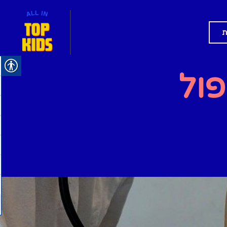
ת
פול