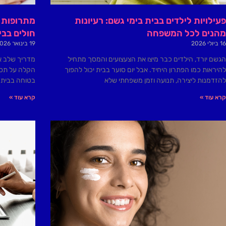
פעילויות לילדים בבית בימי גשם: רעיונות
מתרופות ו
מהנים לכל המשפחה
חולים בבי
16 ביולי 2026
19 בינואר 2026
הגשם יורד, הילדים כבר מיצו את הצעצועים והמסך מתחיל
מדריך שלב אח
להיראות כמו הפתרון היחיד. אבל יום סוער בבית יכול להפוך
הקלה על תסמי
להזדמנות ליצירה, תנועה וזמן משפחתי שלא
בטוחה בבית.
קרא עוד »
קרא עוד »