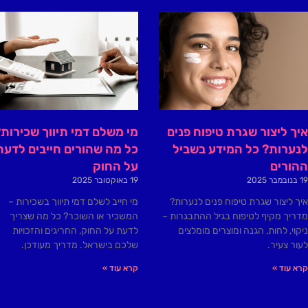
איך ליצור שגרת טיפוח פנים
מי משלם דמי תיווך שכירות
לנערות? כל המידע בשביל
כל מה שהורים חייבים לדעת
ההורים
על החוק
19 בנובמבר 2025
19 באוקטובר 2025
איך ליצור שגרת טיפוח פנים לנערות?
מי חייב לשלם דמי תיווך בשכירות –
מדריך מקיף לטיפוח בגיל ההתבגרות –
המשכיר או השוכר? כל מה שצריך
ניקוי, לחות, הגנה ומוצרים מומלצים
לדעת על החוק, החריגים והזכויות
לעור צעיר.
שלכם בישראל. מדריך מעודכן.
קרא עוד »
קרא עוד »