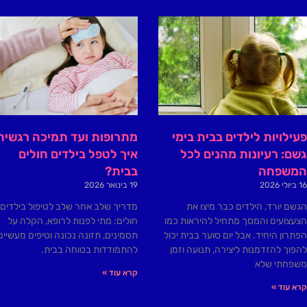
פעילויות לילדים בבית בימי
מתרופות ועד תמיכה רגשית
גשם: רעיונות מהנים לכל
איך לטפל בילדים חולים
המשפחה
בבית?
16 ביולי 2026
19 בינואר 2026
הגשם יורד, הילדים כבר מיצו את
מדריך שלב אחר שלב לטיפול בילדים
הצעצועים והמסך מתחיל להיראות כמו
חולים: מתי לפנות לרופא, הקלה על
הפתרון היחיד. אבל יום סוער בבית יכול
תסמינים, תזונה נכונה וטיפים מעשיים
להפוך להזדמנות ליצירה, תנועה וזמן
להתמודדות בטוחה בבית.
משפחתי שלא
קרא עוד »
קרא עוד »