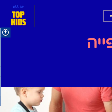
ת
ייה