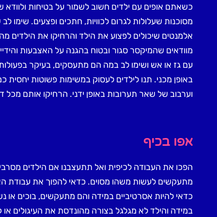
כשאתם אופים עם ילדים חשוב לשמור על בטיחות ולוודא ש
מסוכנות שעלולות לגרום לכוויות, חתכים ופצעים. שימו לב 
אלמנטים שיכולים לפצוע את הילד והרחיקו את הילדים מה
מוודאים שהמיקסר סגור ובטוח בהגנה על האצבעות והידיי
עם גז או אש ושימו לב במה הם מתעסקים, בעיקר בפעולות 
באופן מכני. תנו לילדים לעסוק במשימות פשוטות יחסית כמ
וערבוב של שאר תערובות באופן ידני. הרחיקו אותם מכל ד
אפו בכיף
הפכו את העבודה לכיפית ואל תתעצבנו אם הילדים מסרבים
מתעקשים לעשות משהו מסוים. כדאי להפוך את עבודת הא
כדאי להיות אסרטיביים במידה והם מתעקשים, בוכים או נש
במידה והילד לא מגלגל בצורה מהונדסת את העיגולים או קור